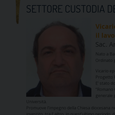
SETTORE CUSTODIA D
Vicari
il lav
Sac. 
Nato a Bar
Ordinato 
Vicario ep
Progetto 
E’ stato d
“Romano G
generale p
Università.
Promuove l’impegno della Chiesa diocesana nell
investito, tra l’ altro, in quest’ultimo periodo