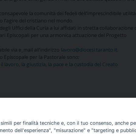
nsapevole la comunità dei fedeli dell’imprescindibile utilità
o l’agire del cristiano nel mondo.
egli Uffici della Curia a lui affidati in stretta collaborazione 
Vicari Episcopali per una armonica attuazione del Progetto
bile via e_mail all’indirizzo
lavoro@diocesi.taranto.it
.
rio Episcopale per la Pastorale sono:
l lavoro, la giustizia, la pace e la custodia del Creato
anto
imili per finalità tecniche e, con il tuo consenso, anche per 
amento dell'esperienza", "misurazione" e "targeting e pubbli