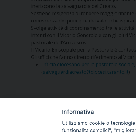
ineriscono la salvaguardia del Creato.
Sostiene l’esigenza di rendere maggiormente co
conoscenza dei principi e dei valori che ispiran
Svolge attività di coordinamento tra le attività d
intenti con il Vicario Generale e con gli altri 
pastorale dell’Arcivescovo.
Il Vicario Episcopale per la Pastorale è contatta
Gli uffici che fanno diretto riferimento al Vica
Ufficio diocesano per la pastorale sociale, i
(
salvaguardiacreato@diocesi.taranto.it
)
Informativa
Arcidiocesi di Tar
Utilizziamo cookie o tecnologie s
funzionalità semplici", "miglior
Sede Metropolitana