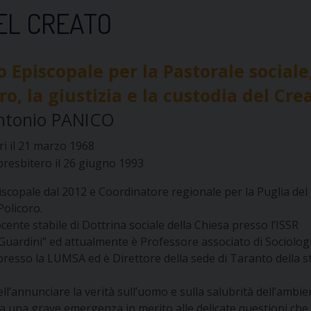
EL CREATO
o Episcopale per la Pastorale sociale
oro, la giustizia e la custodia del Cre
Antonio PANICO
i il 21 marzo 1968
presbitero il 26 giugno 1993
iscopale dal 2012 e Coordinatore regionale per la Puglia del
Policoro.
ocente stabile di Dottrina sociale della Chiesa presso l’ISSR
uardini” ed attualmente è Professore associato di Sociolog
resso la LUMSA ed è Direttore della sede di Taranto della s
’annunciare la verità sull’uomo e sulla salubrità dell’ambie
, da una grave emergenza in merito alle delicate questioni che