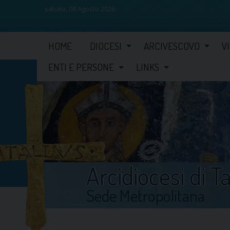
sabato, 08 Agosto 2026
Skip
HOME
DIOCESI
ARCIVESCOVO
V
to
content
ENTI E PERSONE
LINKS
Arcidiocesi di T
Sede Metropolitana