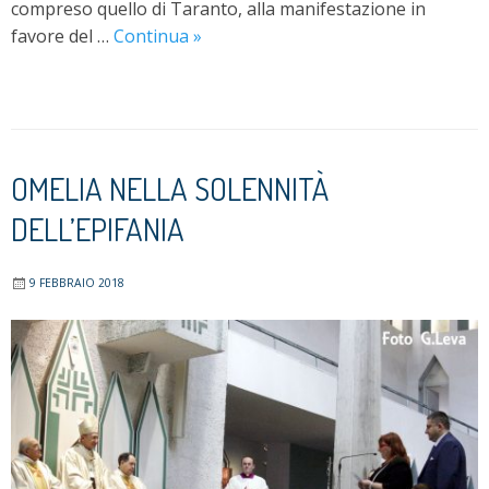
compreso quello di Taranto, alla manifestazione in
Nota
favore del …
Continua
»
dell’Arcivescovo
sulla
discarica
di
Torre
OMELIA NELLA SOLENNITÀ
Caprarica
DELL’EPIFANIA
di
Grottaglie
9 FEBBRAIO 2018