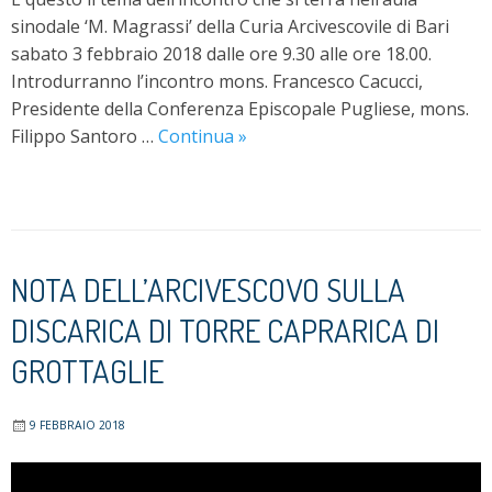
sinodale ‘M. Magrassi’ della Curia Arcivescovile di Bari
sabato 3 febbraio 2018 dalle ore 9.30 alle ore 18.00.
Introdurranno l’incontro mons. Francesco Cacucci,
Presidente della Conferenza Episcopale Pugliese, mons.
La
Filippo Santoro …
Continua
»
Proposta
della
Settimana
Sociale
di
NOTA DELL’ARCIVESCOVO SULLA
Cagliari
DISCARICA DI TORRE CAPRARICA DI
per
le
GROTTAGLIE
nostre
Diocesi
9 FEBBRAIO 2018