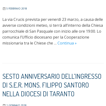
5 FEBBRAIO 2018
La via Crucis prevista per venerdì 23 marzo, a causa delle
avverse condizioni meteo, si terrà all’interno della Chiesa
parrocchiale di San Pasquale con inizio alle ore 19:00. Lo
comunica l’Ufficio diocesano per la Cooperazione
Via
missionaria tra le Chiese che …
Continua
»
Crucis
in
memoria
dei
martiri
SESTO ANNIVERSARIO DELL’INGRESSO
missionari
DI S.E.R. MONS. FILIPPO SANTORO
NELLA DIOCESI DI TARANTO
1 GENNAIO 2018