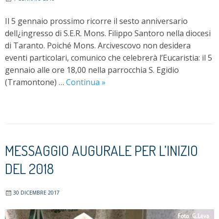
Il 5 gennaio prossimo ricorre il sesto anniversario
dell¿ingresso di S.E.R. Mons. Filippo Santoro nella diocesi
di Taranto. Poiché Mons. Arcivescovo non desidera
eventi particolari, comunico che celebrerà l’Eucaristia: il 5
gennaio alle ore 18,00 nella parrocchia S. Egidio
Sesto
(Tramontone) …
Continua
»
anniversario
dell’ingresso
di
S.E.R.
Mons.
MESSAGGIO AUGURALE PER L’INIZIO
Filippo
DEL 2018
Santoro
nella
diocesi
30 DICEMBRE 2017
di
Taranto