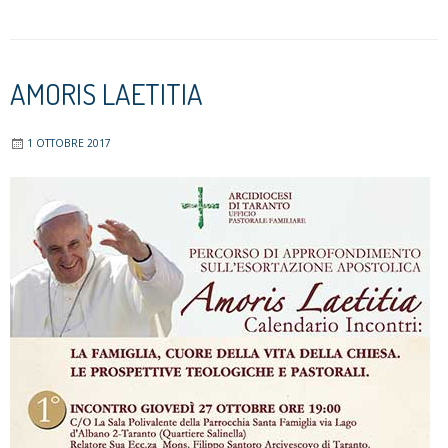
per
l’inizio
del
2018
AMORIS LAETITIA
1 OTTOBRE 2017