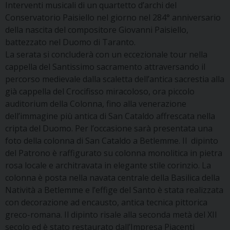
Interventi musicali di un quartetto d’archi del
Conservatorio Paisiello nel giorno nel 284° anniversario
della nascita del compositore Giovanni Paisiello,
battezzato nel Duomo di Taranto.
La serata si concluderà con un eccezionale tour nella
cappella del Santissimo sacramento attraversando il
percorso medievale dalla scaletta dell’antica sacrestia alla
già cappella del Crocifisso miracoloso, ora piccolo
auditorium della Colonna, fino alla venerazione
dell’immagine più antica di San Cataldo affrescata nella
cripta del Duomo. Per l’occasione sarà presentata una
foto della colonna di San Cataldo a Betlemme. Il
dipinto
del Patrono è raffigurato su colonna monolitica in pietra
rosa locale e architravata in elegante stile corinzio. La
colonna è posta nella navata centrale della Basilica della
Natività a Betlemme e l’effige del Santo è stata realizzata
con decorazione ad encausto, antica tecnica pittorica
greco-romana. Il dipinto risale alla seconda metà del XII
secolo ed è stato restaurato dall’Impresa Piacenti