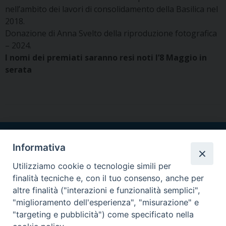
nell’ambito dei lavori di consolidamento della Basilica nel
2018.
Donazione di Anna Svelto della riproduzione fotografica
– 2024.
I nomi dei premiati saranno resi noti l’8 Maggio in
serata
Arcidiocesi di Taranto
Informativa
Sede Metropolitana
Utilizziamo cookie o tecnologie simili per
Largo Arcivescovado, 8
finalità tecniche e, con il tuo consenso, anche per
74123 Taranto TA
altre finalità ("interazioni e funzionalità semplici",
Tel. 099 470 96 11 - Fax 099 470 96
"miglioramento dell'esperienza", "misurazione" e
10
"targeting e pubblicità") come specificato nella
infocuria@diocesi.taranto.it